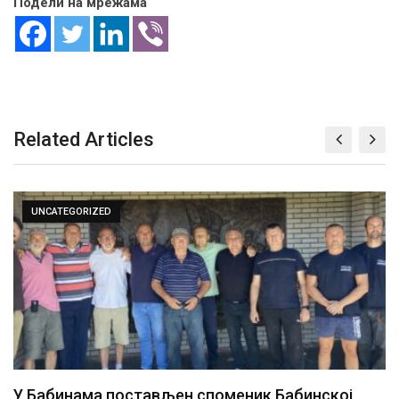
Подели на мрежама
Related Articles
UNCATEGORIZED
У Бабинама постављен споменик Бабинској