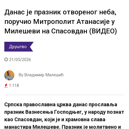
Данас је празник отвореног неба,
поручио Митрополит Атанасије у
Милешеви на Спасовдан (ВИДЕО)
Друштво
21/05/2026
By
Владимир Малешић
1.118
Српска православна црква данас прославља
празник Вазнесења Господњег, у народу познат
као Спасовдан, који је и храмовна слава
манастира Милешеве. Празник је молитвено и