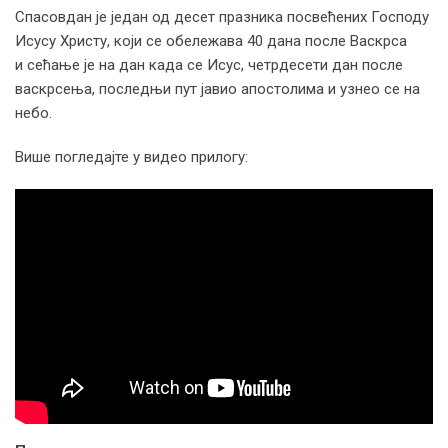
Спасовдан је један од десет празника посвећених Господу
Исусу Христу, који се обележава 40 дана после Васкрса
и сећање је на дан када се Исус, четрдесети дан после
васкрсења, последњи пут јавио апостолима и узнео се на
небо.
Више погледајте у видео прилогу: