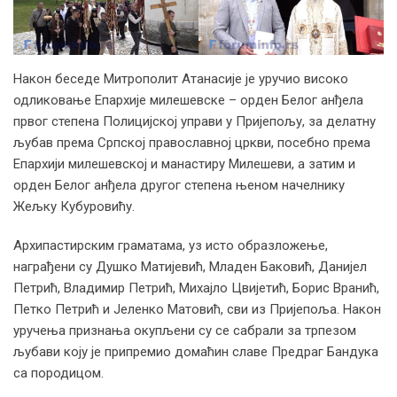
Након беседе Митрополит Атанасије је уручио високо
одликовање Епархије милешевске – орден Белог анђела
првог степена Полицијској управи у Пријепољу, за делатну
љубав према Српској православној цркви, посебно према
Епархији милешевској и манастиру Милешеви, а затим и
орден Белог анђела другог степена њеном начелнику
Жељку Кубуровићу.
Архипастирским граматама, уз исто образложење,
награђени су Душко Матијевић, Младен Баковић, Данијел
Петрић, Владимир Петрић, Михајло Цвијетић, Борис Вранић,
Петко Петрић и Јеленко Матовић, сви из Пријепоља. Након
уручења признања окупљени су се сабрали за трпезом
љубави коју је припремио домаћин славе Предраг Бандука
са породицом.