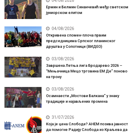
04/08/2026
Ермин и Белмин Синанчевић међу светском
јуниорском елитом
04/08/2026
Откривена спомен-плоча првим
председницима Српског планинског
друштва у Сопотници (ВИДЕО)
03/08/2026
Завршена Летња лига Бродарево 2026 –
“Мењачница Мецо трговина ЕМ Де” поново
на трону
03/08/2026
Осамнаести „Мостови Балкана“ у знаку
традиције и најављених промена
31/07/2026
Која је цена Слободе? АНЕМ позива јавност
да помогне Радију Слобода из Краљева да