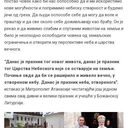
постао човек како би нас оспособио да и ми искористимо
нове могућности и попримимо небеску стварност и будемо
јачи од греха. Да људи оспособе себе да могу да воле и
праштају и да све около себе доживљавају као браћу. Он је
рекао и да живимо слабим и спутаним животом на земљи и
било је неопходно ослободити човека од земаљских
ограничења и отворити му перспективе неба и царства
вечнога.
“Данас је празник тог новог живота, данас је празник
тог Царства Небескога које се остварује на земљи.
Почиње овде да би се раширило и живело вечно, у
отвореном небу. Данас је празник неба, отворенога”
,
истакао је Митрополит Атанасије честитајући још једном
свима овај дивни и велики празник и учешће у Божанској
Литургији.