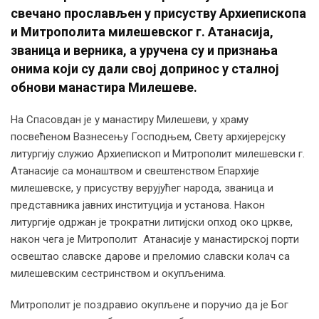
свечано прослављен у присуству Архиепископа
и Митрополита милешевског г. Атанасија,
званица и верника, а уручена су и признања
онима који су дали свој допринос у сталној
обнови манастира Милешеве.
На Спасовдан је у манастиру Милешеви, у храму
посвећеном Вазнесењу Господњем, Свету архијерејску
литургију служио Архиепископ и Митрополит милешевски г.
Атанасије са монаштвом и свештенством Епархије
милешевске, у присуству верујућег народа, званица и
представника јавних институција и установа. Након
литургије одржан је трократни литијски опход око цркве,
након чега је Митрополит Атанасије у манастирској порти
освештао славске дарове и преломио славски колач са
милешевским сестринством и окупљенима.
Митрополит је поздравио окупљене и поручио да је Бог