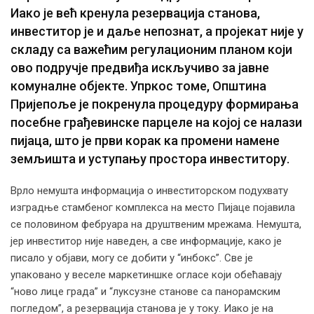
Иако је већ кренула резервација станова,
инвеститор је и даље непознат, а пројекат није у
складу са важећим регулационим планом који
ово подручје предвиђа искључиво за јавне
комуналне објекте. Упркос томе, Општина
Пријепоље је покренула процедуру формирања
посебне грађевинске парцеле на којој се налази
пијаца, што је први корак ка промени намене
земљишта и уступању простора инвеститору.
Врло немушта информација о инвеститорском подухвату
изградње стамбеног комплекса на место Пијаце појавила
се половином фебруара на друштвеним мрежама. Немушта,
јер инвеститор није наведен, а све информације, како је
писало у објави, могу се добити у “инбокс”. Све је
упаковано у веселе маркетиншке огласе који обећавају
“ново лице града” и “луксузне станове са панорамским
погледом”, а резервација станова је у току. Иако је на