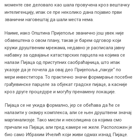
моменте све деловало као шала провучена кроз вештачку
интелигенцију, ипак се пре неколико дана појавио први
званични наговештај да шали места нема.
Наиме, иако Општина Пријепоље званично још увек није
обавештена о овом плану, такав је барем одговор који
кружи друштвеним мрежама, недавно је расписала јавну
набавку за одвајање катастарских парцела на којима се
налази Пијаца од приступних саобраћајница, што ипак
указује да је почела да овај део Пријепоља „пакује“ по
мери инвеститора. То практично значи формирање посебне
грађевинске парцеле за објекат градске пијаце, а касније
кроз друге процедуре и могућу пренамену локације.
Пијаца се не укида формално, јер се обећава да ће се
налазити у оквиру комплекса, али се њен друштвени значај
маргинализује. Тако мисли и неколицина са којима смо
причали на Пијаци, али пред камере не желе. Расположен је
био само Ибрахим Ичелић који живи одмах изнад Пијаце.