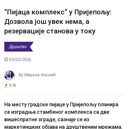
“Пијаца комплекс” у Пријепољу:
Дозвола још увек нема, а
резервације станова у току
Друштво
03/03/2026
By
Мирела Фазлић
978
На месту градске пијаце у Пријепољу планира
се изградња стамбеног комплекса са две
вишеспратне зграде, сазнаје се из
маркетиншких објава на друштвеним мрежама.