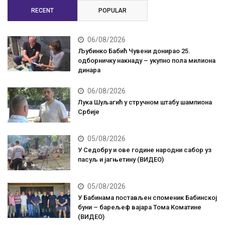
RECENT
POPULAR
06/08/2026
Љубинко Бабић Чувени донирао 25.
одборничку накнаду – укупно пола милиона
динара
06/08/2026
Лука Шуљагић у стручном штабу шампиона
Србије
05/08/2026
У Седобру и ове године народни сабор уз
пасуљ и јагњетину (ВИДЕО)
05/08/2026
У Бабинама постављен споменик Бабинској
буни – барељеф вајара Тома Коматине
(ВИДЕО)