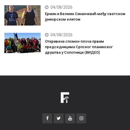
04/08/2026
Ермин и Белмин Синанчевић међу светском
јуниорском елитом
04/08/2026
Откривена спомен-плоча првим
председницима Српског планинског
друштва у Сопотници (ВИДЕО)