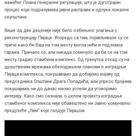
важећег Плана генералне регулације, што је дуготрајан
процес који подразумева јавне расправе и одлуке локалне
скупштине.
Више од две деценије није било озбиљног улагања у
реконструкцију Пијаце. Упоредо са тим, појављивале су се
приче како би баш на том месту могла нићи и подземна
гаража. Причало се, али никада поменуло да би се на том
месту градио стамбени комплекс. Од тренутка откад су на
друштвеним мрежама обелодањени планови о изградњи
Пијаца комплекса, покушавамо да добијемо изјаву од
председника Општине Драга Попадића, али упркос бројним
покушајима, ни до данас нисмо успели да уговоримо
интервју. Како смо сазнали, о целом пројекту изградње
стамбеног комплeкса није обавештено ни Јавно комунално
предузеће „Лим“ које газдује Пијацом.