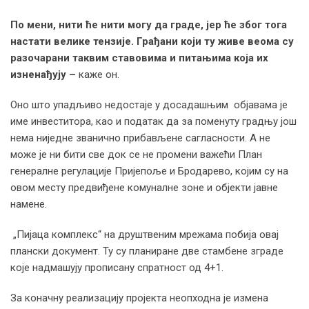
По мени, нити ће нити могу да граде, јер ће због тога
настати велике тензије. Грађани који ту живе веома су
разочарани таквим ставовима и питањима која их
изненађују –
каже он.
Оно што упадљиво недостаје у досадашњим објавама је
име инвеститора, као и податак да за поменуту градњу још
нема ниједне званично прибављене сагласности. А не
може је ни бити све док се не промени важећи План
генералне регулације Пријепоље и Бродарево, којим су на
овом месту предвиђене комуналне зоне и објекти јавне
намене.
„Пијаца комплекс“ на друштвеним мрежама побија овај
плански документ. Ту су планиране две стамбене зграде
које надмашују прописану спрaтност од 4+1.
За коначну реализацију пројекта неопходна је измена