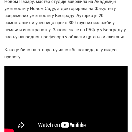
Новом Пазару, мастер студије завршила на Академији
уметности у Новом Саду, а докторирала на Факултету
савремених уметности у Београду. Ауторка је 20
самосталних и учесница преко 300 групних изложби у
земљи и иностранству. Запослена је на РАФ-у у Београду у
звању ванредног професора у области цртања и сликања.
Како је било на отварању изложбе погледајте у видео
прилогу: