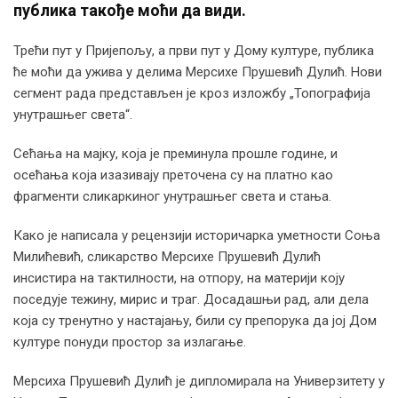
публика такође моћи да види.
Трећи пут у Пријепољу, а први пут у Дому културе, публика
ће моћи да ужива у делима Мерсихе Прушевић Дулић. Нови
сегмент рада представљен је кроз изложбу „Топографија
унутрашњег света“.
Сећања на мајку, која је преминула прошле године, и
осећања која изазивају преточена су на платно као
фрагменти сликаркиног унутрашњег света и стања.
Како је написала у рецензији историчарка уметности Соња
Милићевић, сликарство Мерсихе Прушевић Дулић
инсистира на тактилности, на отпору, на материји коју
поседује тежину, мирис и траг. Досадашњи рад, али дела
која су тренутно у настајању, били су препорука да јој Дом
културе понуди простор за излагање.
Мерсиха Прушевић Дулић је дипломирала на Универзитету у