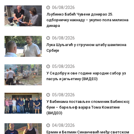
06/08/2026
Љубинко Бабић Чувени донирао 25.
одборничку накнаду – укупно пола милиона
динара
06/08/2026
Лука Шуљагић у стручном штабу шампиона
Србије
05/08/2026
У Седобру и ове године народни сабор уз
пасуљ и јагњетину (ВИДЕО)
05/08/2026
У Бабинама постављен споменик Бабинској
буни – барељеф вајара Тома Коматине
(ВИДЕО)
04/08/2026
Ермин и Белмин Синанчевић међу светском