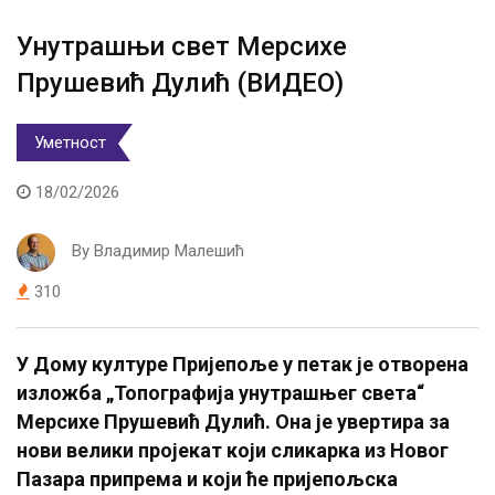
Унутрашњи свет Мерсихе
Прушевић Дулић (ВИДЕО)
Уметност
18/02/2026
By
Владимир Малешић
310
У Дому културе Пријепоље у петак је отворена
изложба „Топографија унутрашњег света“
Мерсихе Прушевић Дулић. Она је увертира за
нови велики пројекат који сликарка из Новог
Пазара припрема и који ће пријепољска