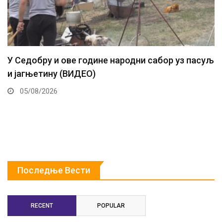
У Седобру и ове године народни сабор уз пасуљ
и јагњетину (ВИДЕО)
05/08/2026
Последње Вести
RECENT
POPULAR