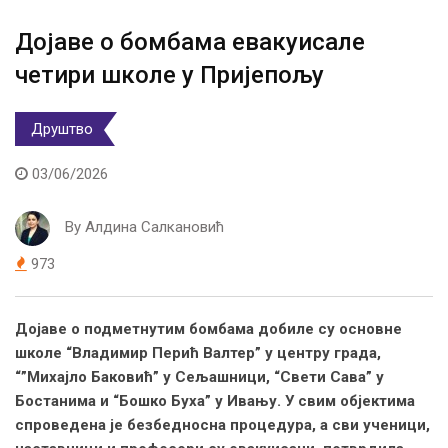
Дојаве о бомбама евакуисале
четири школе у Пријепољу
Друштво
03/06/2026
By
Алдина Салкановић
973
Дојаве о подметнутим бомбама добиле су основне
школе “Владимир Перић Валтер” у центру града,
“”Михајло Баковић” у Сељашници, “Свети Сава” у
Бостанима и “Бошко Буха” у Ивању. У свим објектима
спроведена је безбедносна процедура, а сви ученици,