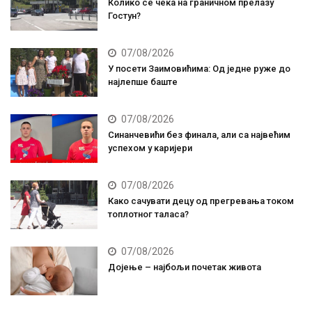
Колико се чека на граничном прелазу
Гостун?
07/08/2026
У посети Заимовићима: Од једне руже до
најлепше баште
07/08/2026
Синанчевићи без финала, али са највећим
успехом у каријери
07/08/2026
Како сачувати децу од прегревања током
топлотног таласа?
07/08/2026
Дојење – најбољи почетак живота