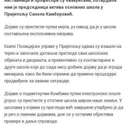
наставници и професори су евакуисани, потврдила
нам је председница актива основних школа у
Пријепољу Санела Камберовић.
Дојаве су пристигле путем мејла, уз навод да је у школи
постављена експлозивна направа.
Екипе Полицијске управе у Пријепољу одмах су изашле на
терен и започеле детаљне прегледе свих школских
објеката и дворишта, а превентивно су контактиране и
друге школе које до сада нису добиле дојаву да је зграда
минирана, како би били спремни да примене процедуре
предвиђене за овакве ситуације.
Дојаве о подметнутим бомбама путем електронске поште
јутрос су пристигле у стотине школа широм наше земље. У
школама у којима су прегледи већ завршени утврђено је да
је реч о лажним дојавама, док се у осталим објектима
провере и даље спроводе.