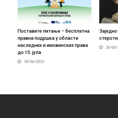
атна
Заједнo ка промени родних
Како ун
стеротипа при наслеђивању
при нас
ава
26/06/2023
02/06/