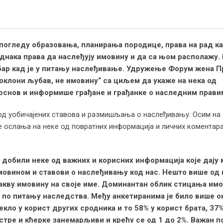
 погледу образовања, планирања породице, права на рад ка
једнака права да наслеђују имовину и да са њом располажу.
, бар кад је у питању наслеђивање. Удружење Форум жена 
клони љубав, не имовину“ са циљем да укаже на нека од
 основ и информише грађане и грађанке о наследним прави
од уобичајених ставова и размишљања о наслеђивању. Осим на
е ослања на неке од повратних информација и личних коментара
о добили неке од важних и корисних информација које дају
мовином и ставови о наслеђивању код нас.
Нешто више од 
акву имовину на своје име.
Доминантан облик стицања имо
и по питању наследства. Међу анкетиранима је било више о
кло у корист других сродника и то 58% у корист брата, 3
7
%
стре
и кћерке занемарљиви и крећу се од 1 до 2%. Важан п