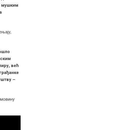
а мушким
а
ењају,
ошло
нским
пиру, већ
 грађанке
уштву –
имовину