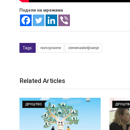
Подели на мрежама
Tags:
ravnopravne
zeneinasledjivanje
Related Articles
ДРУШТВО
ДРУШТВ