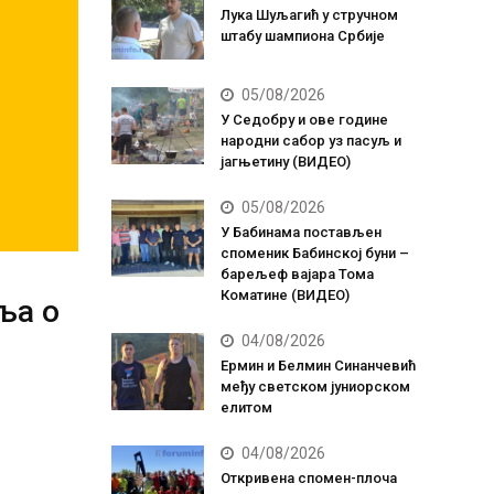
Лука Шуљагић у стручном
штабу шампиона Србије
05/08/2026
У Седобру и ове године
народни сабор уз пасуљ и
јагњетину (ВИДЕО)
05/08/2026
У Бабинама постављен
споменик Бабинској буни –
барељеф вајара Тома
Коматине (ВИДЕО)
ља о
04/08/2026
Ермин и Белмин Синанчевић
међу светском јуниорском
елитом
04/08/2026
Откривена спомен-плоча