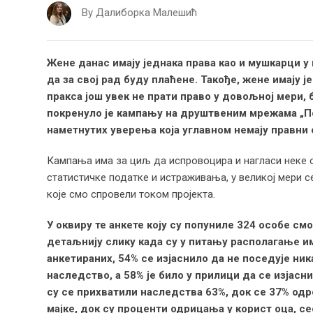
By
Далиборка Малешић
Жене данас имају једнака права као и мушкарци у
да за свој рад буду плаћене. Такође, жене имају 
пракса још увек не прати право у довољној мери
покренуло је кампању на друштвеним мрежама „По
наметнутих уверења која углавном немају правни
Кампања има за циљ да испровоцира и нагласи неке 
статистичке податке и истраживања, у великој мери с
које смо спровели током пројекта.
У оквиру те анкете коју су попуниле 324 особе см
детаљнију слику када су у питању располагање и
анкетираних, 54% се изјаснило да не поседује ник
наследство, а
58% је било у прилици да се изјасн
су се прихватили наследства 63%, док се 37% одре
мајке,
док су проценти одрицања у корист
оц
а,
се