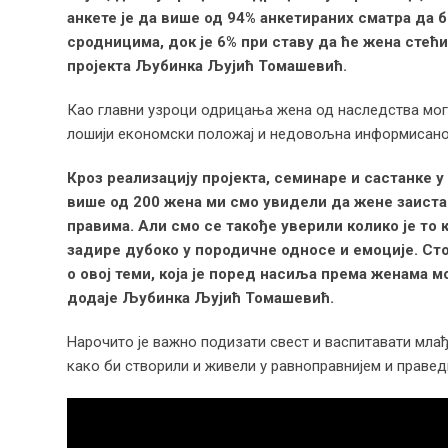
анкете је да
в
ише од 94% анкетираних сматра да 
сродницима, док је 6% при ставу да ће жена стећи
пројекта Љубинка Љујић Томашевић.
Као главни узроци одрицања жена од наследства могу
лошији економски положај и недовољна информисанос
Кроз реализацију пројекта, семинаре и састанке у 
више од 200 жена ми смо увидели да жене заист
правима. Али смо се такође уверили колико је то 
задире дубоко у породичне односе и емоције. Сто
о овој теми, која је поред насиља према женама м
додаје Љубинка Љујић Томашевић.
Нарочито је важно подизати свест и васпитавати млађе
како би створили и живели у равноправнијем и правед