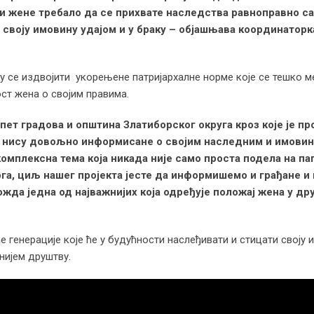
би жене требало да се прихвате наследства равноправно с
 своју имовину удајом и у браку
– објашњава координаторк
 се издвојити укорењене патријархалне норме које се тешко м
т жена о својим правима.
пет градова и општина Златиборског округа кроз које је п
р
а нису довољно информисане о својим наследним и имови
комплексна тема која никада није само проста подела на па
га, циљ нашег пројекта јесте да информишемо и грађане и
ожда једна од најважнијих која одређује положај жена у др
 генерације које ће у будућности наслеђивати и стицати своју 
нијем друштву.