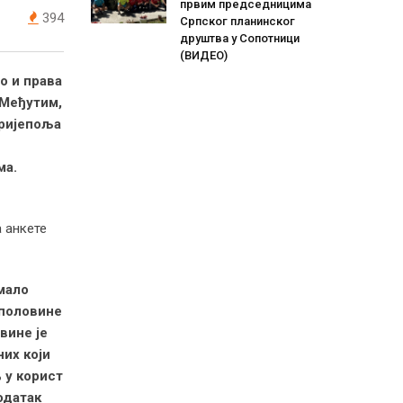
првим председницима
394
Српског планинског
друштва у Сопотници
(ВИДЕО)
о и права
 Међутим,
Пријепоља
ма.
 анкете
 мало
половине
вине је
них који
 у корист
одатак