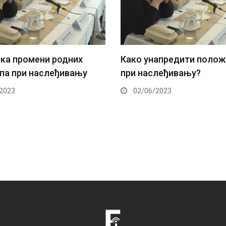
апредити положај жена
Подршка главних учесни
леђивању?
оставинском процесу –
ка равноправној подели
2023
наследства
02/06/2023